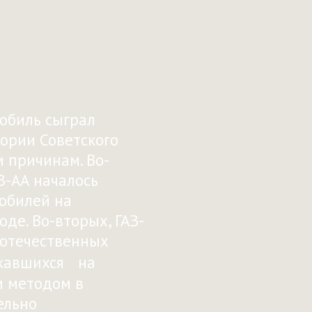
мобиль сыграл
тории Советского
 причинам. Во-
З-АА началось
обилей на
оде. Во-вторых, ГАЗ-
 отечественных
скавшихся на
м методом в
ельно