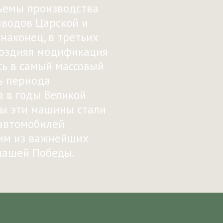
ъемы производства
аводов Царской и
 наконец, в третьих
 поздняя модификация
ь в самый массовый
ь периода
а в годы Великой
ы эти машины стали
автомобилей
им из важнейших
нашей Победы.