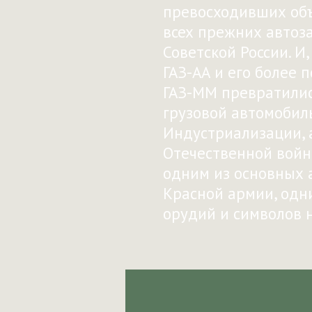
превосходивших об
всех прежних автоз
Советской России. И,
ГАЗ-АА и его более
ГАЗ-ММ превратилис
грузовой автомобил
Индустриализации, 
Отечественной войн
одним из основных 
Красной армии, одн
орудий и символов 