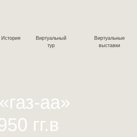
История
Виртуальный
Виртуальные
тур
выставки
 «газ-аа»
950 гг.в